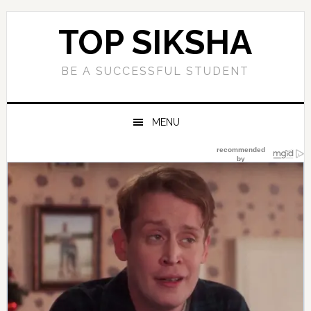
Skip
Skip
Skip
Skip
to
to
to
to
TOP SIKSHA
primary
main
primary
footer
navigation
content
sidebar
BE A SUCCESSFUL STUDENT
MENU