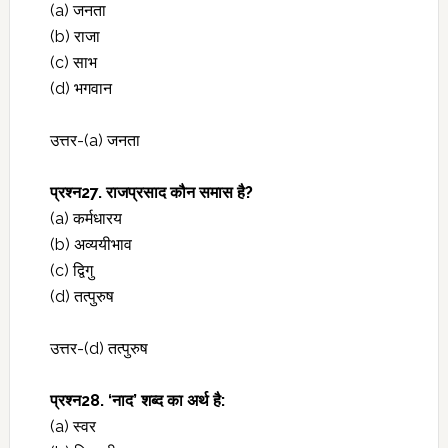
(a) जनता
(b) राजा
(c) साभ
(d) भगवान
उत्तर-(a) जनता
प्रश्‍न27. राजप्रसाद कौन समास है?
(a) कर्मधारय
(b) अव्ययीभाव
(c) द्विगु
(d) तत्पुरुष
उत्तर-(d) तत्पुरुष
प्रश्‍न28. ‘नाद’ शब्द का अर्थ है:
(a) स्वर