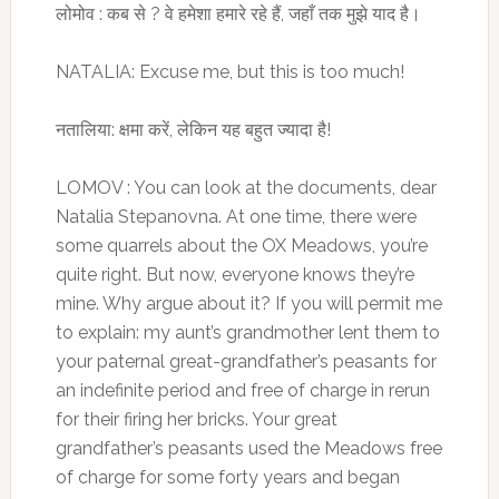
लोमोव : कब से ? वे हमेशा हमारे रहे हैं, जहाँ तक मुझे याद है।
NATALIA: Excuse me, but this is too much!
नतालिया: क्षमा करें, लेकिन यह बहुत ज्यादा है!
LOMOV : You can look at the documents, dear
Natalia Stepanovna. At one time, there were
some quarrels about the OX Meadows, you’re
quite right. But now, everyone knows they’re
mine. Why argue about it? If you will permit me
to explain: my aunt’s grandmother lent them to
your paternal great-grandfather’s peasants for
an indefinite period and free of charge in rerun
for their firing her bricks. Your great
grandfather’s peasants used the Meadows free
of charge for some forty years and began