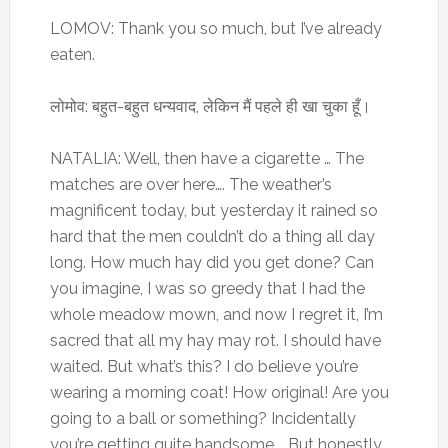
LOMOV: Thank you so much, but I’ve already
eaten.
लोमोव: बहुत-बहुत धन्यवाद, लेकिन मैं पहले ही खा चुका हूँ।
NATALIA: Well, then have a cigarette … The
matches are over here…. The weather’s
magnificent today, but yesterday it rained so
hard that the men couldn’t do a thing all day
long. How much hay did you get done? Can
you imagine, I was so greedy that I had the
whole meadow mown, and now I regret it, I’m
sacred that all my hay may rot. I should have
waited. But what’s this? I do believe you’re
wearing a morning coat! How original! Are you
going to a ball or something? Incidentally
you’re getting quite handsome…. But honestly,